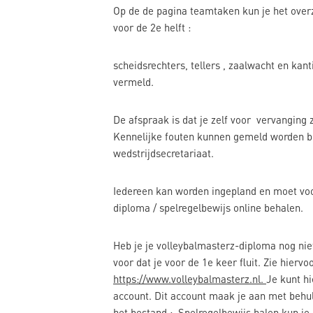
Op de de pagina teamtaken kun je het over
voor de 2e helft :
scheidsrechters, tellers , zaalwacht en kanti
vermeld.
De afspraak is dat je zelf voor vervanging zo
Kennelijke fouten kunnen gemeld worden bi
wedstrijdsecretariaat.
Iedereen kan worden ingepland en moet voo
diploma / spelregelbewijs online behalen.
Heb je je volleybalmasterz-diploma nog nie
voor dat je voor de 1e keer fluit. Zie hiervo
https://www.volleybalmasterz.nl.
Je kunt h
account. Dit account maak je aan met behu
het bestand :
Spelregelbewijs halen
kun je 