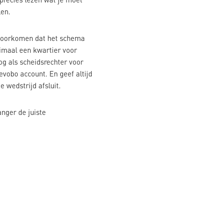
len.
e voorkomen dat het schema
nimaal een kwartier voor
g als scheidsrechter voor
evobo account. En geef altijd
e wedstrijd afsluit.
anger de juiste