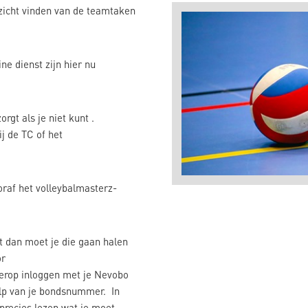
zicht vinden van de teamtaken
ne dienst zijn hier nu
rgt als je niet kunt .
j de TC of het
raf het volleybalmasterz-
t dan moet je die gaan halen
or
ierop inloggen met je Nevobo
lp van je bondsnummer. In
precies lezen wat je moet