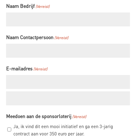
Naam Bedrijf
(Vereist)
Voornaam
Naam Contactpersoon
(Vereist)
Voornaam
E-mailadres
(Vereist)
E-
mailadres
invoeren
E-
Meedoen aan de sponsorloterij
(Vereist)
mailadres
bevestigen
Ja, ik vind dit een mooi initiatief en ga een 3-jarig
contract aan voor 350 euro per jaar.