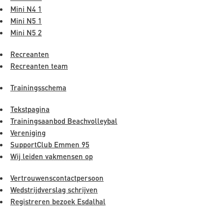
Mini N4 1
Mini N5 1
Mini N5 2
Recreanten
Recreanten team
Trainingsschema
Tekstpagina
Trainingsaanbod Beachvolleybal
Vereniging
SupportClub Emmen 95
Wij leiden vakmensen op
Vertrouwenscontactpersoon
Wedstrijdverslag schrijven
Registreren bezoek Esdalhal