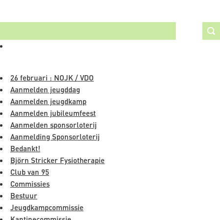
thuiswedstrijden
ZOEKEN
van
dit
weekend
NAVIGATIE
26 februari : NOJK / VDO
Aanmelden jeugddag
Aanmelden jeugdkamp
Aanmelden jubileumfeest
Aanmelden sponsorloterij
Aanmelding Sponsorloterij
Bedankt!
Björn Stricker Fysiotherapie
Club van 95
Commissies
Bestuur
Jeugdkampcommissie
Kantinecommissie