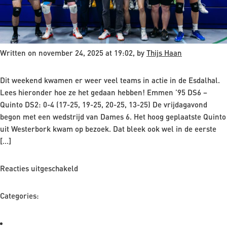
Written on november 24, 2025 at 19:02, by
Thijs Haan
Dit weekend kwamen er weer veel teams in actie in de Esdalhal.
Lees hieronder hoe ze het gedaan hebben! Emmen ’95 DS6 –
Quinto DS2: 0-4 (17-25, 19-25, 20-25, 13-25) De vrijdagavond
begon met een wedstrijd van Dames 6. Het hoog geplaatste Quinto
uit Westerbork kwam op bezoek. Dat bleek ook wel in de eerste
[…]
voor
Reacties uitgeschakeld
Terugblikken
op
Categories:
de
11