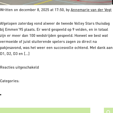
Written on december 8, 2025 at 17:50, by
Annemarie van der Vegt
Afgelopen zaterdag vond alweer de tweede Volley Stars thuisdag
bij Emmen’95 plaats. Er werd gespeeld op 9 velden, en in totaal
zijn er meer dan 100 wedstrijden gespeeld. Hoewel we best wat
vermoeide of juist stuiterende spelers zagen zo direct na
pakjesavond, was het weer een succesvolle ochtend. Met dank aan
D1, D2, D3 en […]
voor
Reacties uitgeschakeld
Tweede
thuisspeeldag
Categories:
mini’s
een
succes!
ZOEKEN