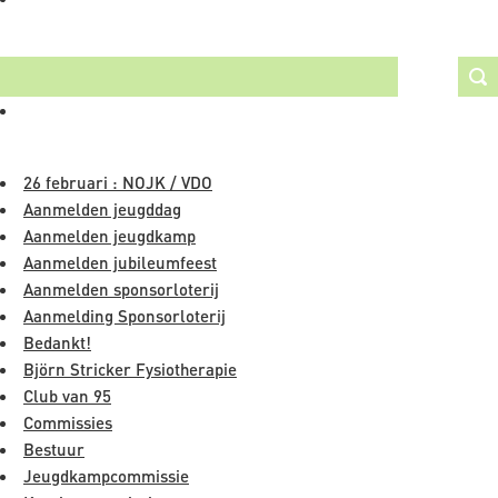
in
ZOEKEN
thuisweekend
NAVIGATIE
26 februari : NOJK / VDO
Aanmelden jeugddag
Aanmelden jeugdkamp
Aanmelden jubileumfeest
Aanmelden sponsorloterij
Aanmelding Sponsorloterij
Bedankt!
Björn Stricker Fysiotherapie
Club van 95
Commissies
Bestuur
Jeugdkampcommissie