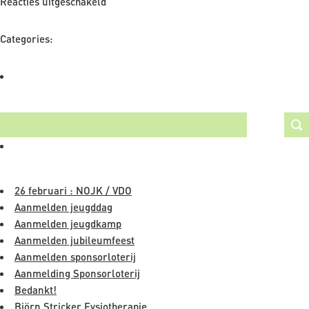
voor
Reacties uitgeschakeld
Zo
verliep
Categories:
de
thuisdag
van
ZOEKEN
11
oktober
NAVIGATIE
26 februari : NOJK / VDO
Aanmelden jeugddag
Aanmelden jeugdkamp
Aanmelden jubileumfeest
Aanmelden sponsorloterij
Aanmelding Sponsorloterij
Bedankt!
Björn Stricker Fysiotherapie