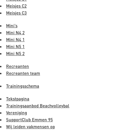
Meisjes C2
Meisjes C3
Mini’s
Mini N4 2
Mini N4 1
Mini N5 1
Mini N5 2
Recreanten
Recreanten team
Trainingsschema
Tekstpagina
Trainingsaanbod Beachvolleybal
Vereniging
SupportClub Emmen 95
Wij leiden vakmensen op